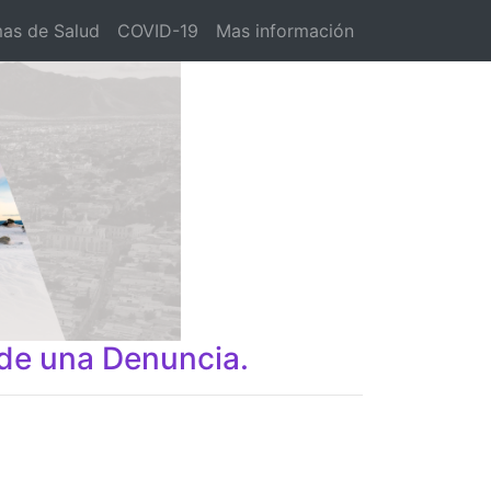
as de Salud
COVID-19
Mas información
 de una Denuncia.