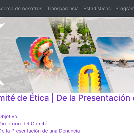
Acerca de nosotros
Transparencia
Estadísticas
Program
ité de Ética | De la Presentación
Objetivo
Directorio del Comité
De la Presentación de una Denuncia