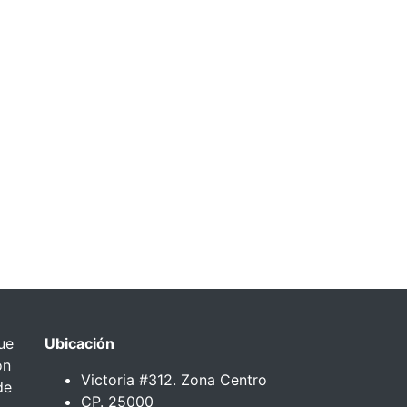
ue
Ubicación
ón
Victoria #312. Zona Centro
de
CP. 25000