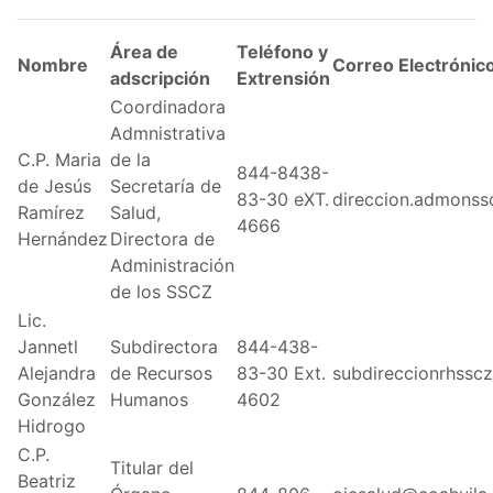
Área de
Teléfono y
Nombre
Correo Electrónic
adscripción
Extrensión
Coordinadora
Admnistrativa
C.P. Maria
de la
844-8438-
de Jesús
Secretaría de
83-30 eXT.
direccion.admons
Ramírez
Salud,
4666
Hernández
Directora de
Administración
de los SSCZ
Lic.
Jannetl
Subdirectora
844-438-
Alejandra
de Recursos
83-30 Ext.
subdireccionrhssc
González
Humanos
4602
Hidrogo
C.P.
Titular del
Beatriz