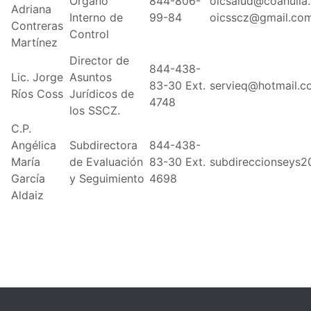
Órgano
844-806-
oicsalud@coahuila
Adriana
Interno de
99-84
oicsscz@gmail.co
Contreras
Control
Martínez
Director de
844-438-
Lic. Jorge
Asuntos
83-30 Ext.
servieq@hotmail.c
Ríos Coss
Jurídicos de
4748
los SSCZ.
C.P.
Angélica
Subdirectora
844-438-
María
de Evaluación
83-30 Ext.
subdireccionseys
García
y Seguimiento
4698
Aldaiz