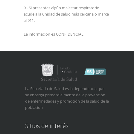
9.- Si presentas algún malestar respiratorio
acude a la unidad de salud más cercana o marca
al 911.
La información es CONFIDENCIAL.
La Secretaría de Salud es la dependencia que
se encarga primordialmente de la prevención
de enfermedades y promoción de la salud de la
población
Sitios de interés