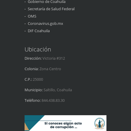
Gobierno de Coahuila
Secretaría de Salud Federal
OMS
Coronavirus.gob.mx
DIF Coahuila
Ubicación
Dirección:
Victoria #312
Colonia:
Zona Centro
C.P.:
25000
Municipio:
Saltillo, Coahuila
Teléfono:
844.438.83.30