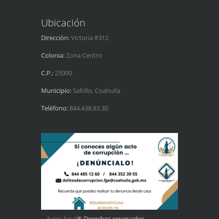
Ubicación
Dirección:
Victoria #312
Colonia:
Zona Centro
C.P.:
25000
Municipio:
Saltillo, Coahuila
Teléfono:
844.438.83.30
Aviso legal
® Derechos reservados