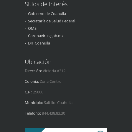
Sitios de interés
Gobierno de Coahuila
Secretaría de Salud Federal
OMS
Coronavirus.gob.mx
DIF Coahuila
Ubicación
Dirección:
Victoria #312
Colonia:
Zona Centro
C.P.:
25000
Municipio:
Saltillo, Coahuila
Teléfono:
844.438.83.30