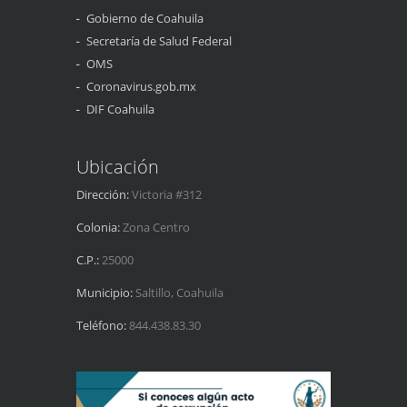
Gobierno de Coahuila
Secretaría de Salud Federal
OMS
Coronavirus.gob.mx
DIF Coahuila
Ubicación
Dirección:
Victoria #312
Colonia:
Zona Centro
C.P.:
25000
Municipio:
Saltillo, Coahuila
Teléfono:
844.438.83.30